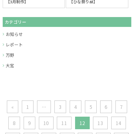
【3月制作】
【ひな祭り🎎】
カテゴリー
お知らせ
レポート
万野
大宮
«
1
…
3
4
5
6
7
8
9
10
11
12
13
14